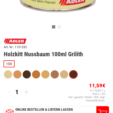
Art. Nr.: 1191282
Holzkitt Nussbaum 100ml Grilith
100
11,59€
-
+
€ 115,90/1 L
Preis / DO
inkl. gesetzl. MwSt. 20%, zzgl.
Versandkosten.
ONLINE BESTELLEN & LIEFERN LASSEN