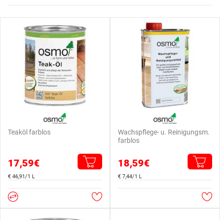
Teaköl farblos
Wachspflege- u. Reinigungsm.
farblos
17,59€
18,59€
€ 46,91/1 L
€ 7,44/1 L