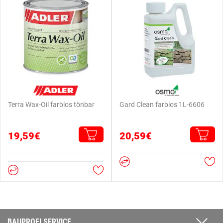
Terra Wax-Oil farblos tönbar
Gard Clean farblos 1L-6606
19,59€
20,59€
BAUPROFI SERVICE