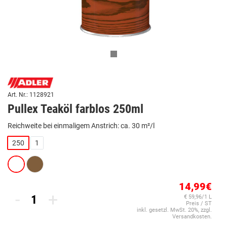
Art. Nr.: 1128921
Pullex Teaköl farblos 250ml
Reichweite bei einmaligem Anstrich: ca. 30 m²/l
250
1
14,99€
-
+
€ 59,96/1 L
Preis / ST
inkl. gesetzl. MwSt. 20%, zzgl.
Versandkosten.