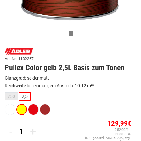
Art. Nr.: 1132267
Pullex Color gelb 2,5L Basis zum Tönen
Glanzgrad: seidenmatt
Reichweite bei einmaligem Anstrich: 10-12 m²/l
750
2,5
129,99€
-
+
€ 52,00/1 L
Preis / DO
inkl. gesetzl. MwSt. 20%, zzgl.