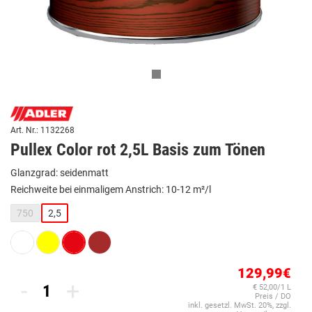
Art. Nr.: 1132268
Pullex Color rot 2,5L Basis zum Tönen
Glanzgrad: seidenmatt
Reichweite bei einmaligem Anstrich: 10-12 m²/l
750
2,5
129,99€
-
+
€ 52,00/1 L
Preis / DO
inkl. gesetzl. MwSt. 20%, zzgl.