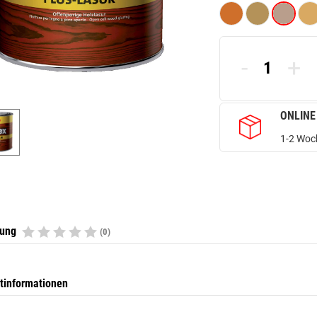
-
+
ONLINE
1-2 Woch
tung
(0)
tinformationen