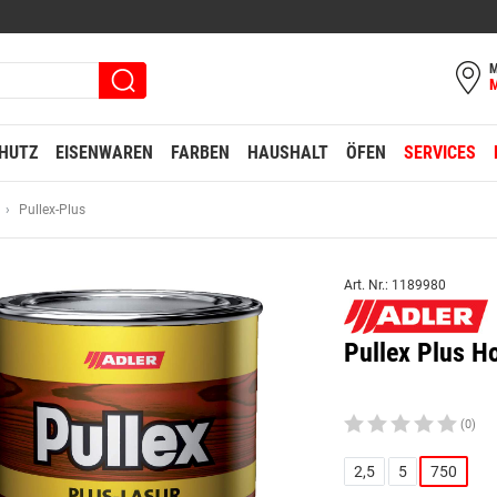
M
HUTZ
EISENWAREN
FARBEN
HAUSHALT
ÖFEN
SERVICES
Pullex-Plus
Art. Nr.: 1189980
Pullex Plus H
(0)
2,5
5
750