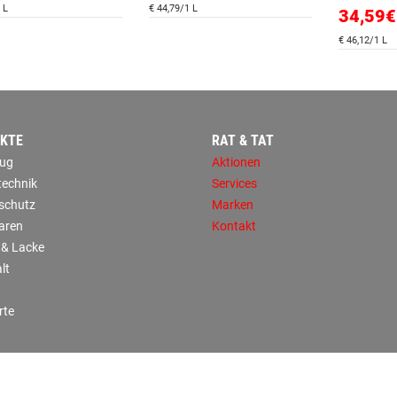
 L
€ 44,79/1 L
34,59€
€ 46,12/1 L
KTE
RAT & TAT
ug
Aktionen
technik
Services
sschutz
Marken
aren
Kontakt
 & Lacke
lt
rte