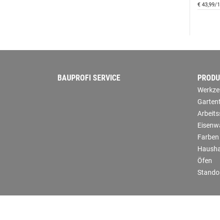
€ 43,99/1
BAUPROFI SERVICE
PRODU
Werkze
Garten
Arbeit
Eisenw
Farben
Hausha
Öfen
Stando