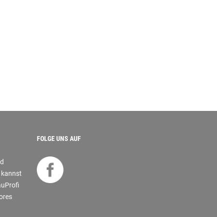
FOLGE UNS AUF
nd
s kannst
auProfi
tores