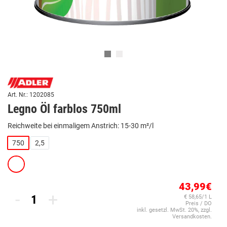
Art. Nr.: 1202085
Legno Öl farblos 750ml
Reichweite bei einmaligem Anstrich: 15-30 m²/l
750
2,5
43,99€
-
+
€ 58,65/1 L
Preis / DO
inkl. gesetzl. MwSt. 20%, zzgl.
Versandkosten.