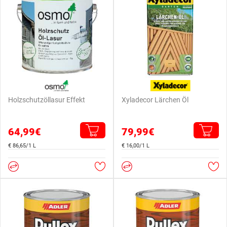
Holzschutzöllasur Effekt
Xyladecor Lärchen Öl
64,99€
79,99€
€ 86,65/1 L
€ 16,00/1 L