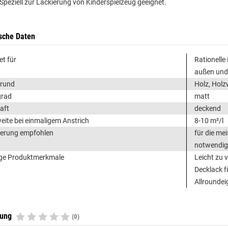
 Speziell zur Lackierung von Kinderspielzeug geeignet.
sche Daten
et für
Rationelle
außen und
grund
Holz, Holz
grad
matt
aft
deckend
eite bei einmaligem Anstrich
8-10 m²/l
erung empfohlen
für die me
notwendig
ge Produktmerkmale
Leicht zu 
Decklack f
Allrounde
tung
(0)