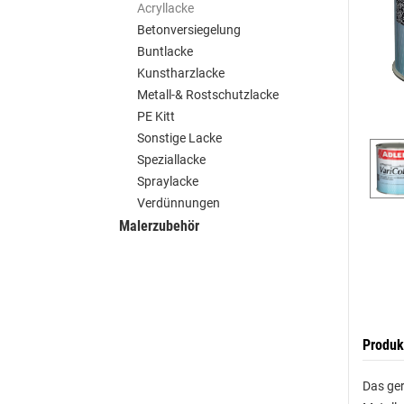
Acryllacke
Betonversiegelung
Buntlacke
Kunstharzlacke
Metall-& Rostschutzlacke
PE Kitt
Sonstige Lacke
Speziallacke
Spraylacke
Verdünnungen
Malerzubehör
Produk
Das ger