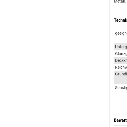
Metall.
Techni
geeign
Unter
Glanz
Deckkr
Reichw
Grundi
Sonsti
Bewer