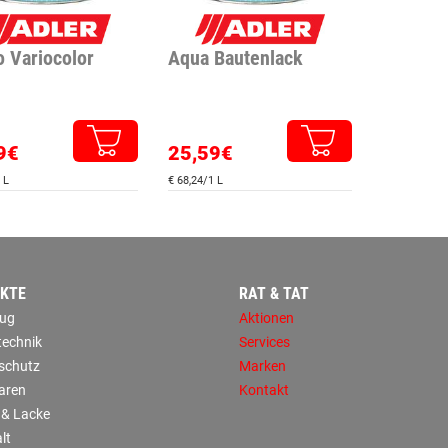
o Variocolor
Aqua Bautenlack
9€
25,59€
 L
€ 68,24/1 L
KTE
RAT & TAT
ug
Aktionen
technik
Services
sschutz
Marken
aren
Kontakt
 & Lacke
lt