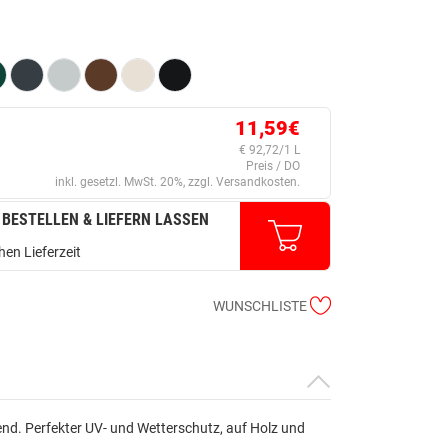
11,59€
€ 92,72/1 L
Preis / DO
inkl. gesetzl. MwSt. 20%, zzgl. Versandkosten.
 BESTELLEN & LIEFERN LASSEN
en Lieferzeit
WUNSCHLISTE
nd. Perfekter UV- und Wetterschutz, auf Holz und