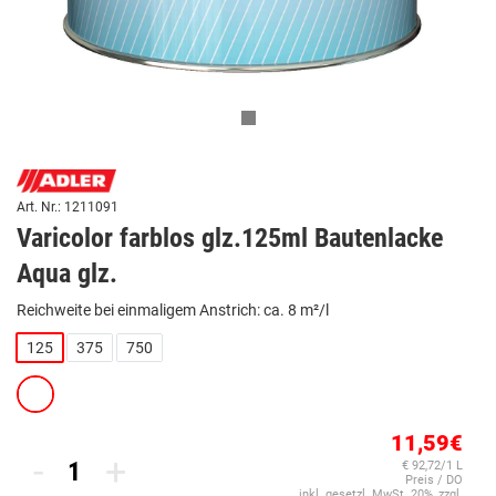
Art. Nr.: 1211091
Varicolor farblos glz.125ml Bautenlacke
Aqua glz.
Reichweite bei einmaligem Anstrich: ca. 8 m²/l
125
375
750
11,59€
-
+
€ 92,72/1 L
Preis / DO
inkl. gesetzl. MwSt. 20%, zzgl.