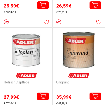
25,59€
26,59€
€ 68,24/1 L
€ 70,91/1 L
Holzschutzpflege
Unigrund
27,99€
35,99€
€ 37,32/1 L
€ 47,99/1 L