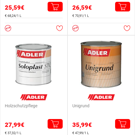
25,59€
26,59€
€ 68,24/1 L
€ 70,91/1 L
Holzschutzpflege
Unigrund
27,99€
35,99€
€ 37,32/1 L
€ 47,99/1 L