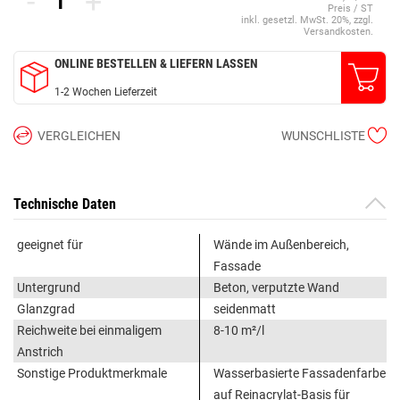
-
+
Preis / ST
inkl. gesetzl. MwSt. 20%, zzgl.
Versandkosten.
ONLINE BESTELLEN & LIEFERN LASSEN
1-2 Wochen Lieferzeit
VERGLEICHEN
WUNSCHLISTE
Technische Daten
geeignet für
Wände im Außenbereich,
Fassade
Untergrund
Beton, verputzte Wand
Glanzgrad
seidenmatt
Reichweite bei einmaligem
8-10 m²/l
Anstrich
Sonstige Produktmerkmale
Wasserbasierte Fassadenfarbe
auf Reinacrylat-Basis für