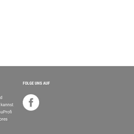
FOLGE UNS AUF
nd
s kannst
auProfi
tores