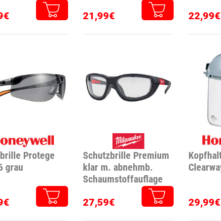
9€
21,99€
22,99€
brille Protege
Schutzbrille Premium
Kopfhal
6 grau
klar m. abnehmb.
Clearwa
Schaumstoffauflage
9€
27,59€
29,99€