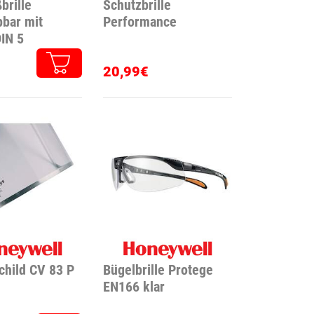
brille
Schutzbrille
pbar mit
Performance
DIN 5
träge
20,99€
child CV 83 P
Bügelbrille Protege
EN166 klar