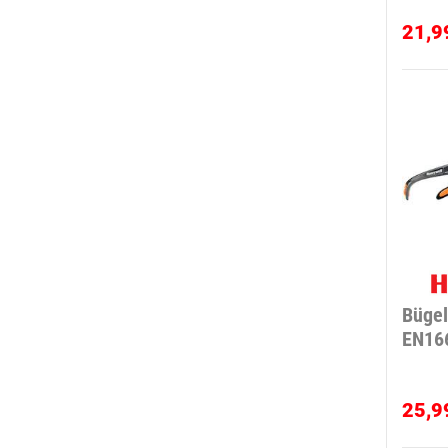
21,9
Bügel
EN16
25,9