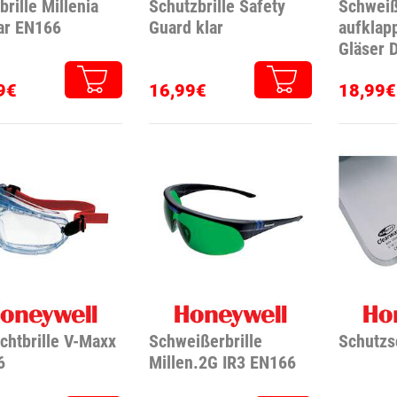
brille Millenia
Schutzbrille Safety
Schweiß
ar EN166
Guard klar
aufklap
Gläser 
"Brillen
9€
16,99€
18,99€
ichtbrille V-Maxx
Schweißerbrille
Schutzs
6
Millen.2G IR3 EN166