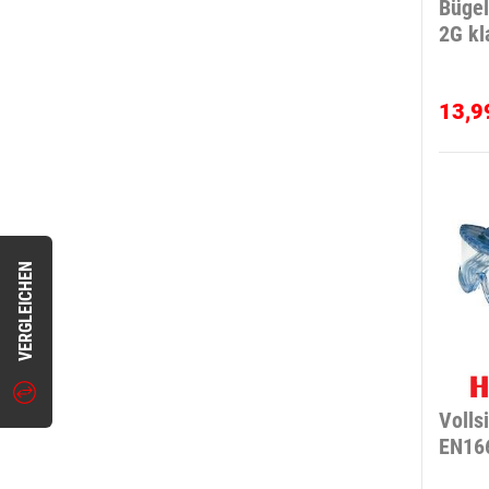
Bügel
2G kl
13,9
VERGLEICHEN
Volls
EN16