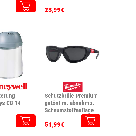
23,99€
terung
Schutzbrille Premium
ys CB 14
getönt m. abnehmb.
Schaumstoffauflage
51,99€