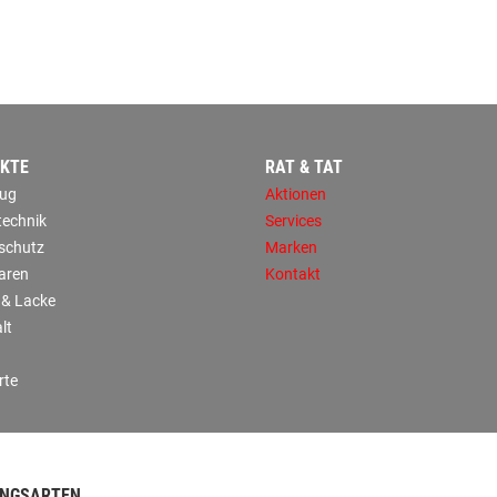
KTE
RAT & TAT
ug
Aktionen
technik
Services
sschutz
Marken
aren
Kontakt
 & Lacke
lt
rte
NGSARTEN