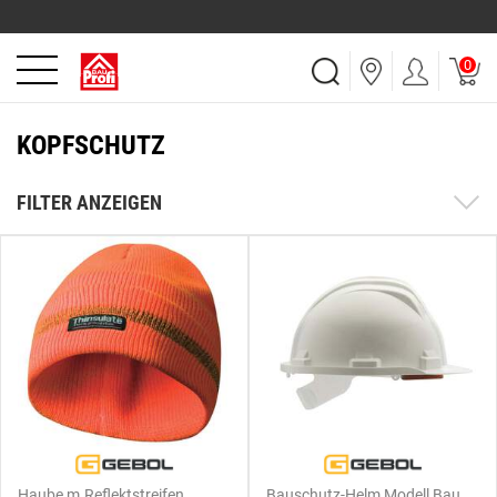
0
KOPFSCHUTZ
FILTER ANZEIGEN
Haube m.Reflektstreifen
Bauschutz-Helm Modell Bau