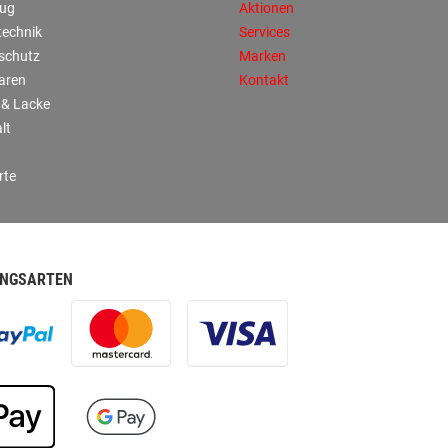
ug
Aktionen
technik
Services
sschutz
Marken
aren
Kontakt
 & Lacke
lt
rte
NGSARTEN