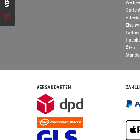
Werkze
Garten
Arbeit
Eisenw
Farben
Hausha
Öfen
Stando
VERSANDARTEN
ZAHLU