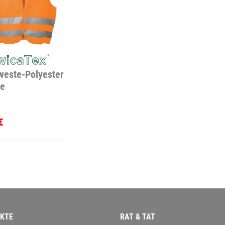
este-Polyester
ge
€
KTE
RAT & TAT