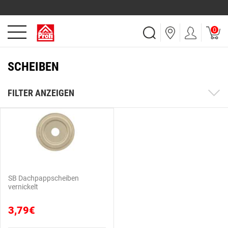
0
SCHEIBEN
FILTER ANZEIGEN
SB Dachpappscheiben
vernickelt
3,79€