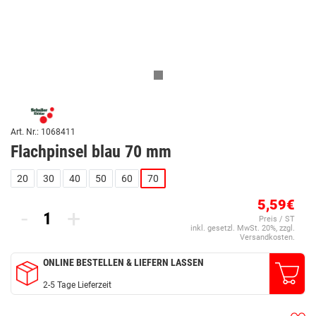
Art. Nr.: 1068411
Flachpinsel blau 70 mm
20
30
40
50
60
70
5,59€
-
+
Preis / ST
inkl. gesetzl. MwSt. 20%, zzgl.
Versandkosten.
ONLINE BESTELLEN & LIEFERN LASSEN
2-5 Tage Lieferzeit