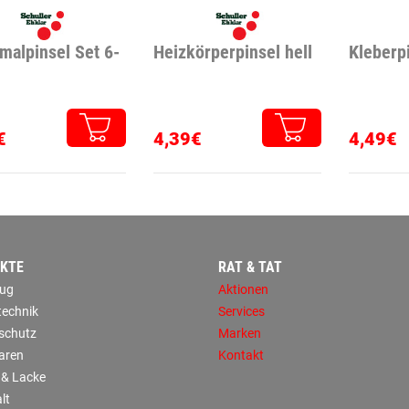
malpinsel Set 6-
Heizkörperpinsel hell
Kleberp
€
4,39€
4,49€
KTE
RAT & TAT
ug
Aktionen
technik
Services
sschutz
Marken
aren
Kontakt
 & Lacke
lt