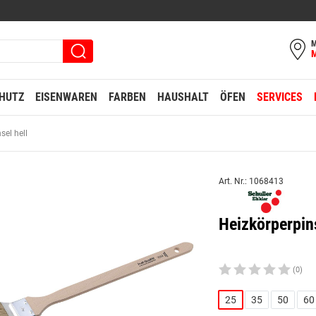
M
HUTZ
EISENWAREN
FARBEN
HAUSHALT
ÖFEN
SERVICES
sel hell
Art. Nr.: 1068413
Heizkörperpin
(0)
25
35
50
60