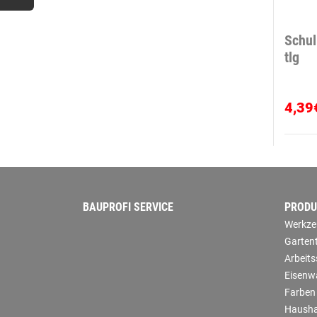
Schul
tlg
4,39
BAUPROFI SERVICE
PRODU
Werkze
Garten
Arbeit
Eisenw
Farben
Hausha