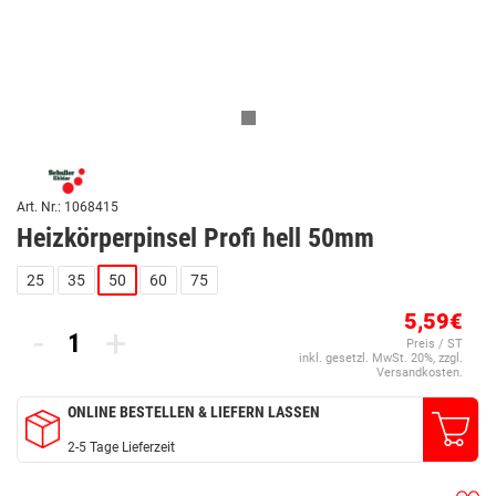
Art. Nr.: 1068415
Heizkörperpinsel Profi hell 50mm
25
35
50
60
75
5,59€
-
+
Preis / ST
inkl. gesetzl. MwSt. 20%, zzgl.
Versandkosten.
ONLINE BESTELLEN & LIEFERN LASSEN
2-5 Tage Lieferzeit