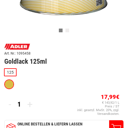
Art. Nr.: 1095458
Goldlack 125ml
125
17,99€
-
+
€ 143,92/1 L
Preis / ST
inkl. gesetzl. MwSt. 20%, zzgl.
Versandkosten.
ONLINE BESTELLEN & LIEFERN LASSEN