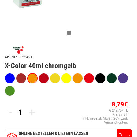
Art. Nr.: 1122421
X-Color 40ml chromgelb
8,79€
-
+
€ 219,75/1 L
Preis / ST
inkl. gesetzl. MwSt. 20%, zzgl.
Versandkosten.
ONLINE BESTELLEN & LIEFERN LASSEN