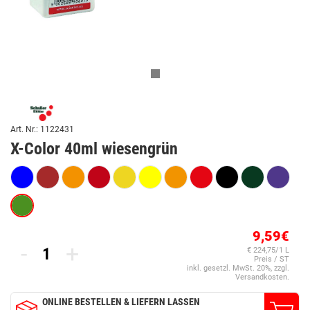
Art. Nr.: 1122431
X-Color 40ml wiesengrün
9,59€
-
+
€ 224,75/1 L
Preis / ST
inkl. gesetzl. MwSt. 20%, zzgl.
Versandkosten.
ONLINE BESTELLEN & LIEFERN LASSEN