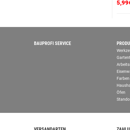
5,99
BAUPROFI SERVICE
PRODU
Werkze
Garten
Arbeit
Eisenw
Farben
Hausha
Öfen
Stando
VERSANDARTEN
ZAHLU