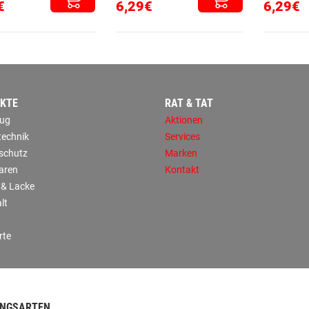
€
6,29€
6,29€
KTE
RAT & TAT
ug
Aktionen
technik
Services
sschutz
Marken
aren
Kontakt
 & Lacke
lt
rte
NGSARTEN