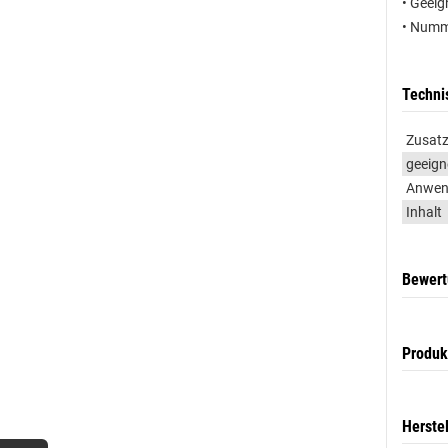
• Geeig
• Numm
Techni
Zusatz
geeign
Anwen
Inhalt
Bewer
Produk
Herste