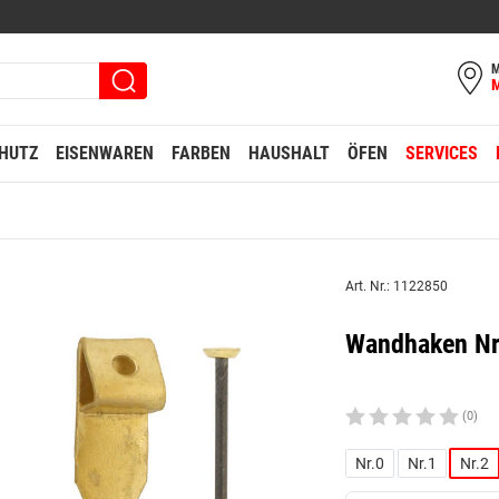
M
HUTZ
EISENWAREN
FARBEN
HAUSHALT
ÖFEN
SERVICES
Art. Nr.: 1122850
Wandhaken Nr.
(0)
Nr.0
Nr.1
Nr.2