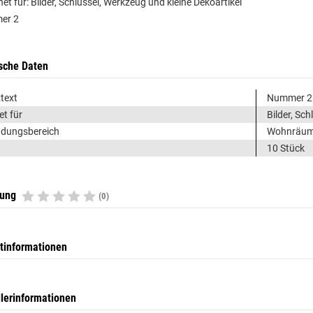
net für: Bilder, Schlüssel, Werkzeug und kleine Dekoartikel
er 2
sche Daten
text
Nummer 2
et für
Bilder, Sch
dungsbereich
Wohnräume,
10 Stück
tung
(0)
tinformationen
llerinformationen