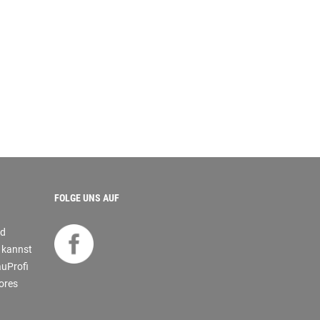
FOLGE UNS AUF
nd
s kannst
auProfi
tores