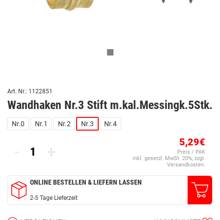
Art. Nr.: 1122851
Wandhaken Nr.3 Stift m.kal.Messingk.5Stk.
Nr.0
Nr.1
Nr.2
Nr.3
Nr.4
5,29€
-
+
Preis / PAK
inkl. gesetzl. MwSt. 20%, zzgl.
Versandkosten.
ONLINE BESTELLEN & LIEFERN LASSEN
2-5 Tage Lieferzeit