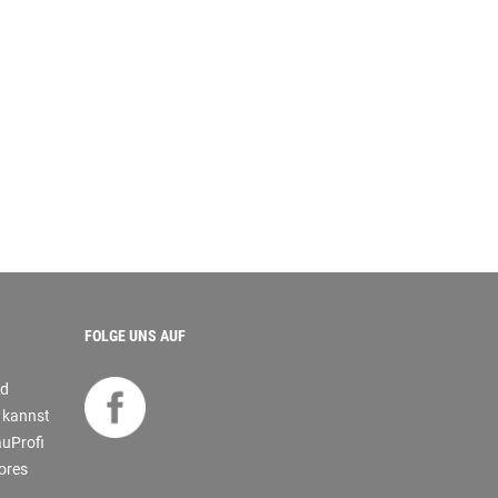
FOLGE UNS AUF
nd
s kannst
auProfi
tores