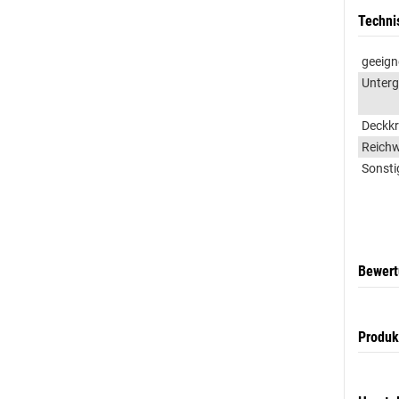
Techni
geeign
Unter
Deckkr
Reichw
Sonsti
Bewer
Produk