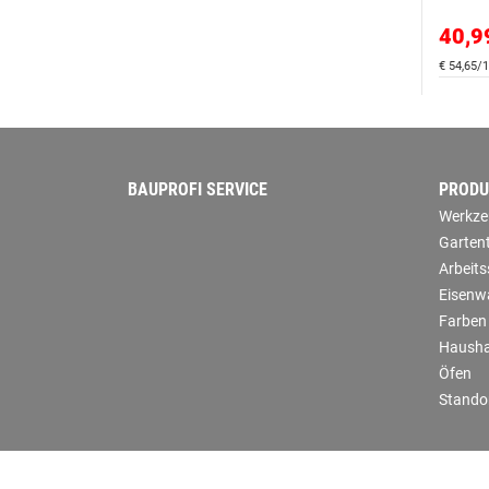
40,9
€ 54,65/1
BAUPROFI SERVICE
PRODU
Werkze
Garten
Arbeit
Eisenw
Farben
Hausha
Öfen
Stando