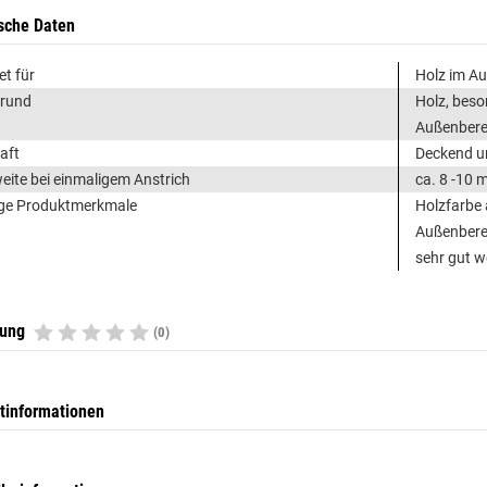
sche Daten
et für
Holz im A
grund
Holz, beso
Außenbere
aft
Deckend un
eite bei einmaligem Anstrich
ca. 8 -10 m
ge Produktmerkmale
Holzfarbe 
Außenberei
sehr gut w
tung
(0)
tinformationen