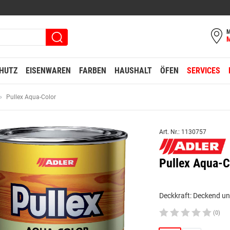
M
HUTZ
EISENWAREN
FARBEN
HAUSHALT
ÖFEN
SERVICES
Pullex Aqua-Color
Art. Nr.: 1130757
Pullex Aqua-
Deckkraft: Deckend und
(0)