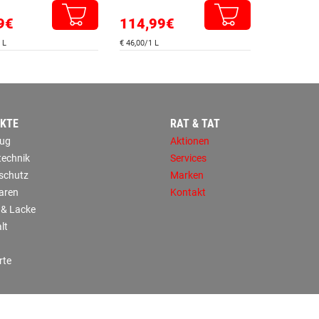
9€
114,99€
 L
€ 46,00/1 L
KTE
RAT & TAT
ug
Aktionen
technik
Services
sschutz
Marken
aren
Kontakt
 & Lacke
lt
rte