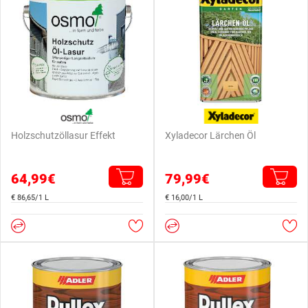
Holzschutzöllasur Effekt
Xyladecor Lärchen Öl
64,99€
79,99€
€ 86,65/1 L
€ 16,00/1 L