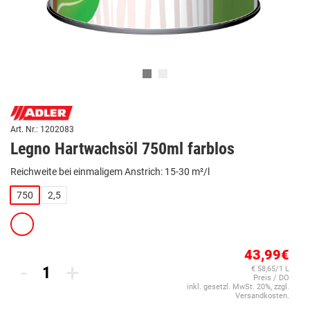
Art. Nr.: 1202083
Legno Hartwachsöl 750ml farblos
Reichweite bei einmaligem Anstrich: 15-30 m²/l
750
2,5
43,99€
-
+
€ 58,65/1 L
Preis / DO
inkl. gesetzl. MwSt. 20%, zzgl.
Versandkosten.