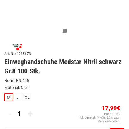
Art. Nr.: 1285678
Einweghandschuhe Medstar Nitril schwarz
Gr.8 100 Stk.
Norm: EN 455
Material: Nitril
M
L
XL
17,99€
-
+
Preis / PAK
inkl. gesetzl. MwSt. 20%, zzgl.
Versandkosten.