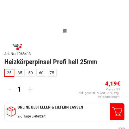
Art. Nr.: 1068413
Heizkörperpinsel Profi hell 25mm
25
35
50
60
75
4,19€
-
+
Preis / ST
inkl. gesetzl. MwSt. 20%, zzgl.
Versandkosten.
ONLINE BESTELLEN & LIEFERN LASSEN
2-5 Tage Lieferzeit