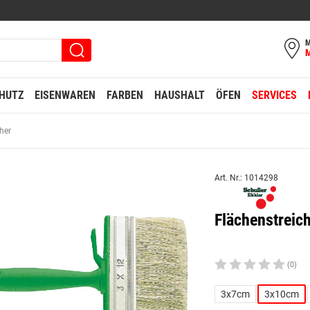
M
HUTZ
EISENWAREN
FARBEN
HAUSHALT
ÖFEN
SERVICES
her
Art. Nr.: 1014298
Flächenstreic
(0)
3x7cm
3x10cm