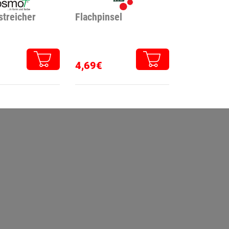
streicher
Flachpinsel
4,69€