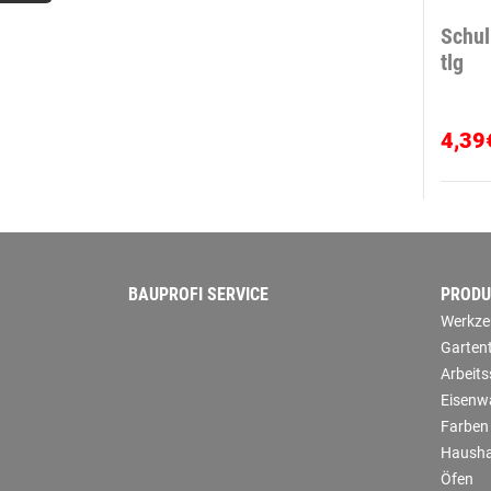
Schul
tlg
4,39
BAUPROFI SERVICE
PRODU
Werkze
Garten
Arbeit
Eisenw
Farben
Hausha
Öfen