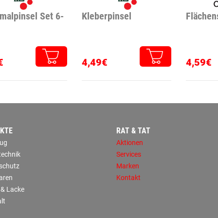
malpinsel Set 6-
Kleberpinsel
Flächen
€
4,49€
4,59€
KTE
RAT & TAT
ug
Aktionen
technik
Services
sschutz
Marken
aren
Kontakt
 & Lacke
lt