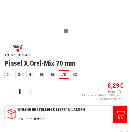
Art. Nr.: 1070429
Pinsel X.Orel-Mix 70 mm
20
30
40
50
60
70
80
8,29€
-
+
Preis / ST
inkl. gesetzl. MwSt. 20%, zzgl.
Versandkosten.
ONLINE BESTELLEN & LIEFERN LASSEN
2-5 Tage Lieferzeit