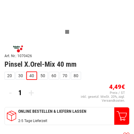
Art. Nr.: 1070426
Pinsel X.Orel-Mix 40 mm
20
30
40
50
60
70
80
4,49€
-
+
Preis / ST
inkl. gesetzl. MwSt. 20%, zzgl.
Versandkosten.
ONLINE BESTELLEN & LIEFERN LASSEN
2-5 Tage Lieferzeit