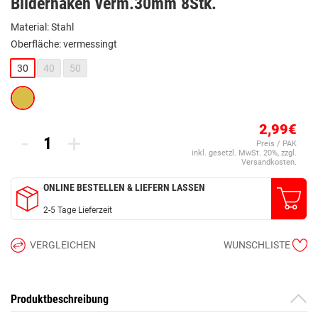
Bilderhaken verm.30mm 8Stk.
Material: Stahl
Oberfläche: vermessingt
30
40
50
2,99€
-
+
Preis / PAK
inkl. gesetzl. MwSt. 20%, zzgl.
Versandkosten.
ONLINE BESTELLEN & LIEFERN LASSEN
2-5 Tage Lieferzeit
VERGLEICHEN
WUNSCHLISTE
Produktbeschreibung