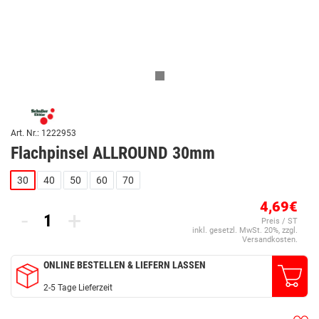
Art. Nr.: 1222953
Flachpinsel ALLROUND 30mm
30
40
50
60
70
4,69€
-
+
Preis / ST
inkl. gesetzl. MwSt. 20%, zzgl.
Versandkosten.
ONLINE BESTELLEN & LIEFERN LASSEN
2-5 Tage Lieferzeit