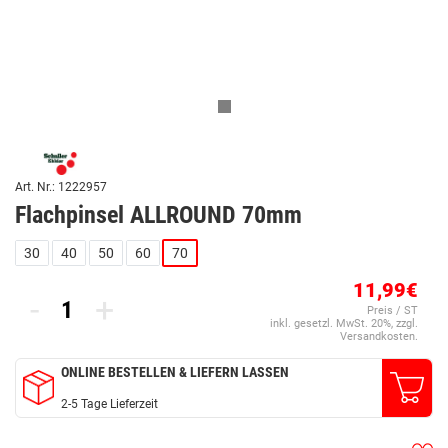
Art. Nr.: 1222957
Flachpinsel ALLROUND 70mm
30
40
50
60
70
11,99€
-
+
Preis / ST
inkl. gesetzl. MwSt. 20%, zzgl.
Versandkosten.
ONLINE BESTELLEN & LIEFERN LASSEN
2-5 Tage Lieferzeit