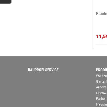
Fläch
11,5
BAUPROFI SERVICE
PRODU
Werkze
Garten
Arbeit
Eisenw
Farben
Hausha