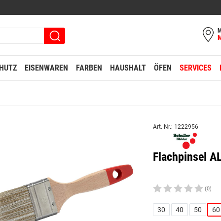
M
HUTZ
EISENWAREN
FARBEN
HAUSHALT
ÖFEN
SERVICES
Art. Nr.: 1222956
Flachpinsel
(0)
30
40
50
60