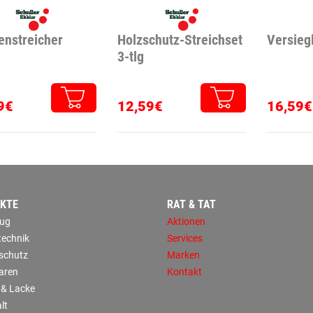
enstreicher
Holzschutz-Streichset
Versieg
3-tlg
9€
12,59€
16,59€
KTE
RAT & TAT
ug
Aktionen
technik
Services
sschutz
Marken
aren
Kontakt
 & Lacke
lt