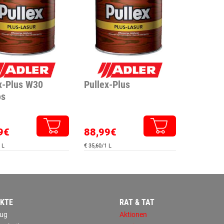
x-Plus W30
Pullex-Plus
os
9€
88,99€
 L
€ 35,60/1 L
KTE
RAT & TAT
ug
Aktionen