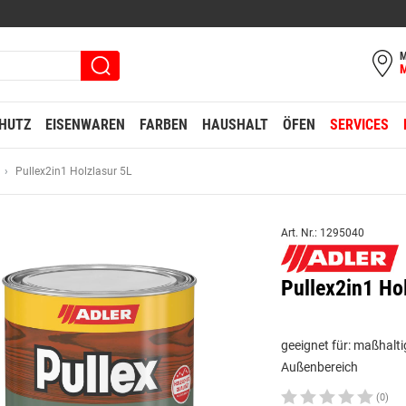
M
HUTZ
EISENWAREN
FARBEN
HAUSHALT
ÖFEN
SERVICES
Pullex2in1 Holzlasur 5L
Art. Nr.: 1295040
Pullex2in1 Ho
geeignet für: maßhalt
Außenbereich
(0)