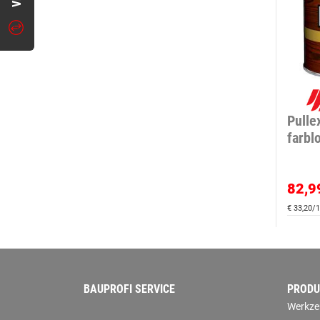
Pulle
farbl
82,9
€ 33,20/1
BAUPROFI SERVICE
PRODU
Werkze