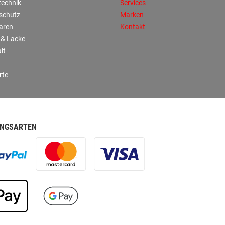
technik
Services
sschutz
Marken
aren
Kontakt
 & Lacke
lt
rte
NGSARTEN