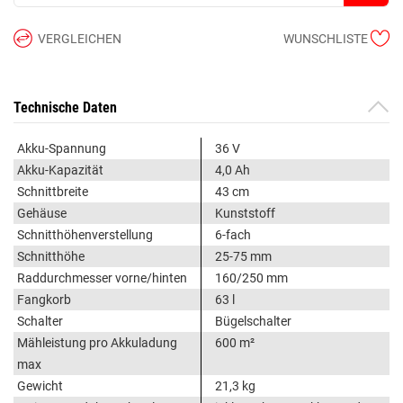
VERGLEICHEN
WUNSCHLISTE
Technische Daten
Akku-Spannung
36 V
Akku-Kapazität
4,0 Ah
Schnittbreite
43 cm
Gehäuse
Kunststoff
Schnitthöhenverstellung
6-fach
Schnitthöhe
25-75 mm
Raddurchmesser vorne/hinten
160/250 mm
Fangkorb
63 l
Schalter
Bügelschalter
Mähleistung pro Akkuladung
600 m²
max
Gewicht
21,3 kg