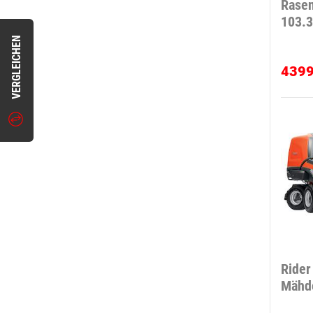
Rasen
103.
VERGLEICHEN
439
Rider
Mähd