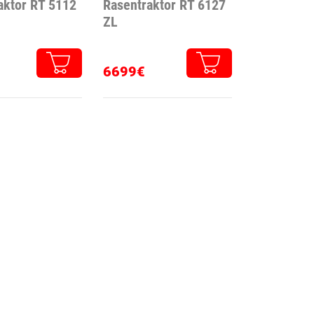
aktor RT 5112
Rasentraktor RT 6127
ZL
6699€