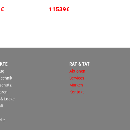
9€
11539€
KTE
RAT & TAT
ug
Aktionen
technik
Services
sschutz
Marken
aren
Kontakt
 & Lacke
lt
rte