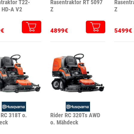
traktor T22-
Rasentraktor RT 5097
Rasentr
3 HD-A V2
Z
Z
9€
4899€
5499€
 RC 318T o.
Rider RC 320Ts AWD
eck
o. Mähdeck