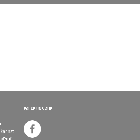
FOLGE UNS AUF
nd
s kannst
auProfi