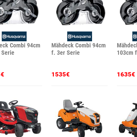
eck Combi 94cm
Mähdeck Combi 94cm
Mähdec
r Serie
f. 3er Serie
103cm f
5€
1535€
1635€