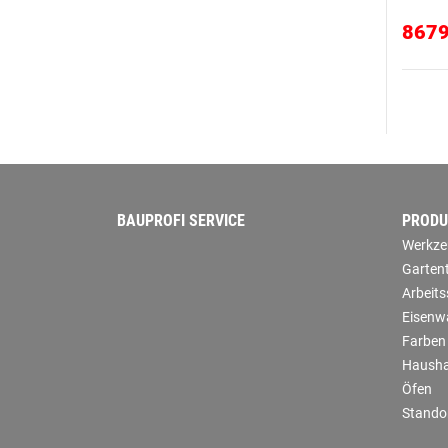
867
BAUPROFI SERVICE
PRODU
Werkze
Garten
Arbeit
Eisenw
Farben
Hausha
Öfen
Stando