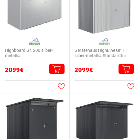
Highboard Gr. 200 silber-
Gerätehaus HighLine Gr. H1
metallic
silber-metallic, Standardtür
2099€
2099€