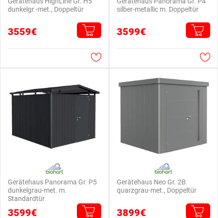
Gerätehaus HighLine Gr. H5
Gerätehaus Panorama Gr. P4
dunkelgr.-met., Doppeltür
silber-metallic m. Doppeltür
3559€
3599€
Gerätehaus Panorama Gr. P5
Gerätehaus Neo Gr. 2B
dunkelgrau-met. m.
quarzgrau-met., Doppeltür
Standardtür
3599€
3899€