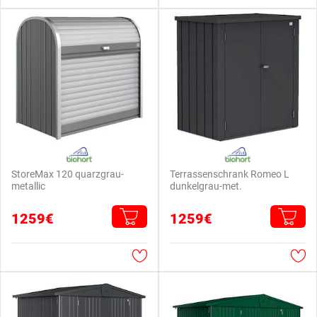
StoreMax 120 quarzgrau-
Terrassenschrank Romeo L
metallic
dunkelgrau-met.
1259€
1259€