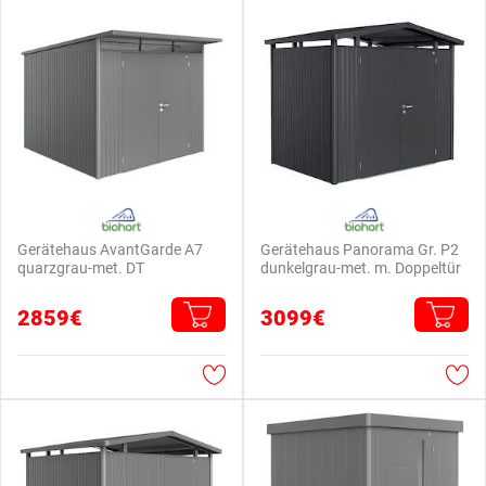
Gerätehaus AvantGarde A7
Gerätehaus Panorama Gr. P2
quarzgrau-met. DT
dunkelgrau-met. m. Doppeltür
2859€
3099€