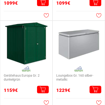
1099€
1099€
Gerätehaus Europa Gr. 2
Loungebox Gr. 160 silber-
dunkelgrün
metallic
1159€
1229€