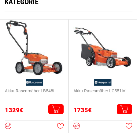
KATEGORIE
Akku-Rasenmäher LB548i
Akku-Rasenmäher LC551iV
1329€
1735€