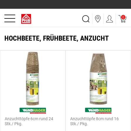
0
HOCHBEETE, FRÜHBEETE, ANZUCHT
Anzuchttöpfe 6cm rund 24
Anzuchttöpfe 8cm rund 16
Stk./ Pkg.
Stk./ Pkg.