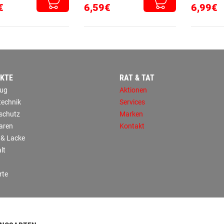
€
6,59€
6,99€
KTE
RAT & TAT
ug
Aktionen
technik
Services
sschutz
Marken
aren
Kontakt
 & Lacke
lt
rte