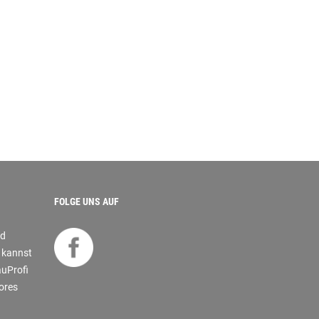
FOLGE UNS AUF
nd
s kannst
auProfi
tores