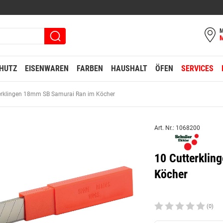
M
HUTZ
EISENWAREN
FARBEN
HAUSHALT
ÖFEN
SERVICES
erklingen 18mm SB Samurai Ran im Köcher
Art. Nr.: 1068200
10 Cutterkli
Köcher
(0)