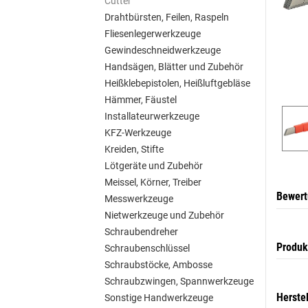
Cutter
Drahtbürsten, Feilen, Raspeln
Fliesenlegerwerkzeuge
Gewindeschneidwerkzeuge
Handsägen, Blätter und Zubehör
Heißklebepistolen, Heißluftgebläse
Hämmer, Fäustel
Installateurwerkzeuge
KFZ-Werkzeuge
Kreiden, Stifte
Lötgeräte und Zubehör
Meissel, Körner, Treiber
Bewer
Messwerkzeuge
Nietwerkzeuge und Zubehör
Schraubendreher
Produk
Schraubenschlüssel
Schraubstöcke, Ambosse
Schraubzwingen, Spannwerkzeuge
Herste
Sonstige Handwerkzeuge