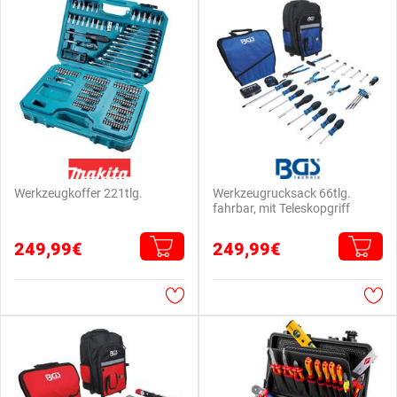
Werkzeugkoffer 221tlg.
Werkzeugrucksack 66tlg.
fahrbar, mit Teleskopgriff
249,99€
249,99€