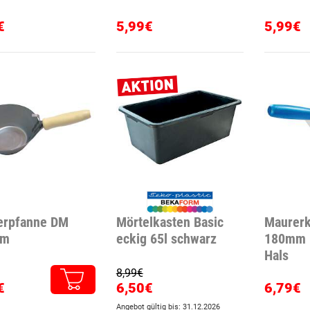
€
5,99€
5,99€
erpfanne DM
Mörtelkasten Basic
Maurerke
mm
eckig 65l schwarz
180mm 
Hals
8,99€
€
6,50€
6,79€
Angebot gültig bis: 31.12.2026