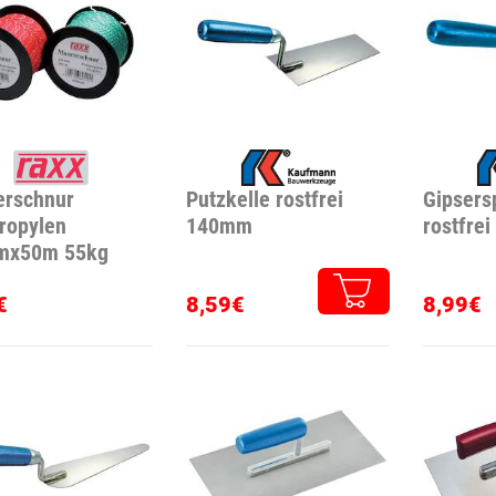
erschnur
Putzkelle rostfrei
Gipsers
ropylen
140mm
rostfrei
mx50m 55kg
€
8,59€
8,99€