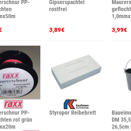
rschnur PP-
Gipserspachtel
Maurers
chten
rostfrei
geflocht
mx50m
1,0mmx
€
3,89€
3,99€
rschnur PP-
Styropor Reibebrett
Baueime
chten rot grün
DM 35,
mx20m
26,5cm 