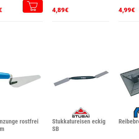
Nasenbü
€
4,89€
4,99€
nzunge rostfrei
Stukkatureisen eckig
Reibebre
mm
SB