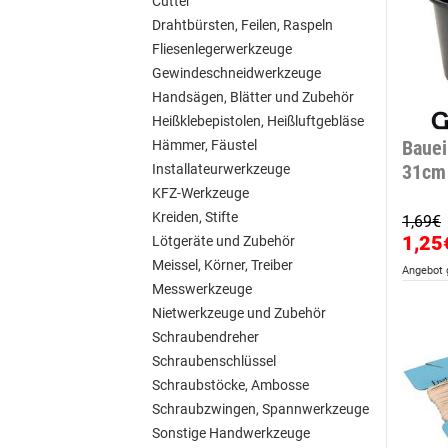
Cutter
Drahtbürsten, Feilen, Raspeln
Fliesenlegerwerkzeuge
Gewindeschneidwerkzeuge
Handsägen, Blätter und Zubehör
Heißklebepistolen, Heißluftgebläse
Bauei
Hämmer, Fäustel
31cm
Installateurwerkzeuge
KFZ-Werkzeuge
Kreiden, Stifte
1,69€
1,25
Lötgeräte und Zubehör
Meissel, Körner, Treiber
Angebot g
Messwerkzeuge
Nietwerkzeuge und Zubehör
Schraubendreher
Schraubenschlüssel
Schraubstöcke, Ambosse
Schraubzwingen, Spannwerkzeuge
Sonstige Handwerkzeuge