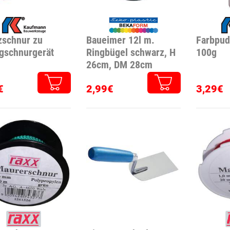
zschnur zu
Baueimer 12l m.
Farbpud
gschnurgerät
Ringbügel schwarz, H
100g
26cm, DM 28cm
€
2,99€
3,29€