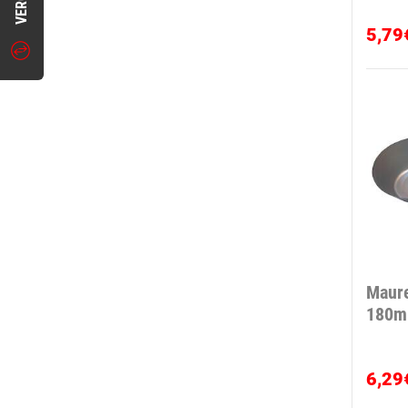
5,79
Maur
180
6,29