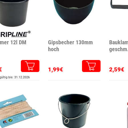
mer 12l DM
Gipsbecher 130mm
Baukla
hoch
geschm.
€
1,99€
2,59€
ültig bis: 31.12.2026