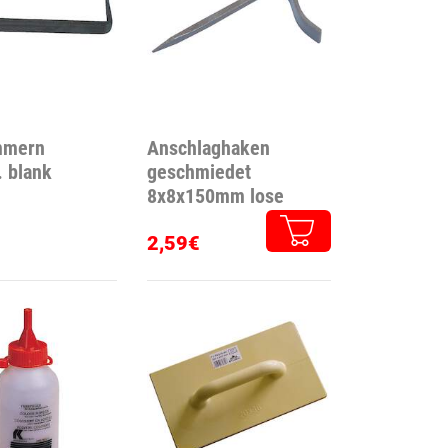
mmern
Anschlaghaken
 blank
geschmiedet
8x8x150mm lose
2,59€