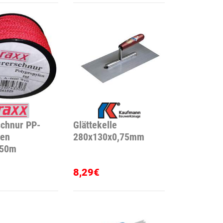
chnur PP-
Glättekelle
ten
280x130x0,75mm
50m
8,29€