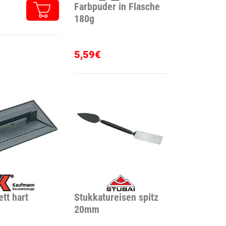
gel
Farbpuder in Flasche
180g
5,59€
tt hart
Stukkatureisen spitz
20mm