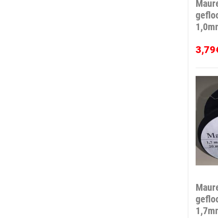
Maure
geflo
1,0m
3,79
Maure
geflo
1,7m