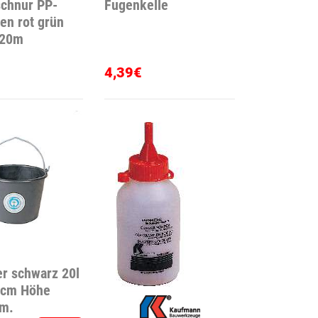
chnur PP-
Fugenkelle
en rot grün
20m
4,39€
r schwarz 20l
5cm Höhe
m.