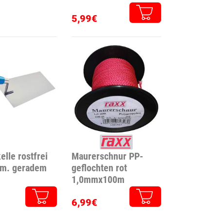
5,99€
lle rostfrei
Maurerschnur PP-
m. geradem
geflochten rot
1,0mmx100m
6,99€