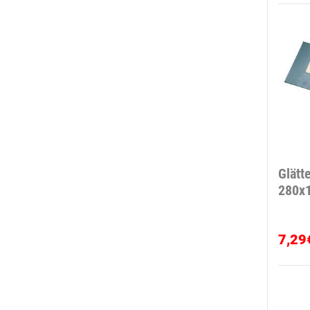
Glätt
280x
7,29