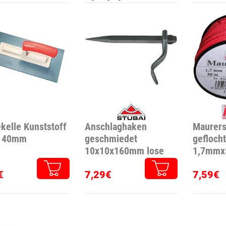
ekelle Kunststoff
Anschlaghaken
Maurers
140mm
geschmiedet
gefloch
10x10x160mm lose
1,7mmx
€
7,29€
7,59€