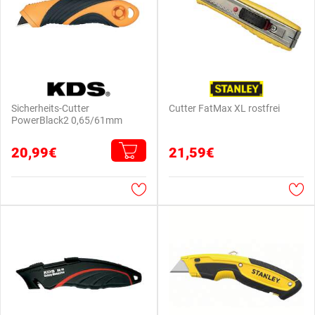
Sicherheits-Cutter
Cutter FatMax XL rostfrei
PowerBlack2 0,65/61mm
20,99€
21,59€