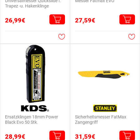
Universalmesser Quickslide f.
Messer Fatmax EVO
Trapez -u. Hakenklinge
26,99€
27,59€
Ersatzklingen 18mm Power
Sicherheitsmesser FatMax
Black Evo 50 Stk.
Zangengriff
28,99€
31,59€