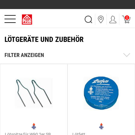
0
LÖTGERÄTE UND ZUBEHÖR
FILTER ANZEIGEN
Lötspitze für W90 2er SB
Lötfett