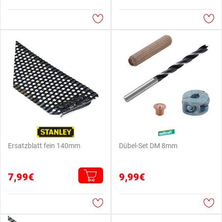
Ersatzblatt fein 140mm
Dübel-Set DM 8mm
7,99€
9,99€