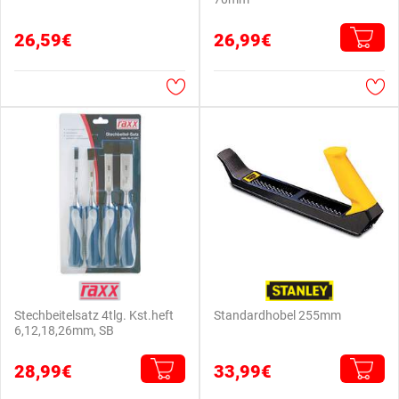
26,59€
26,99€
Stechbeitelsatz 4tlg. Kst.heft
Standardhobel 255mm
6,12,18,26mm, SB
28,99€
33,99€