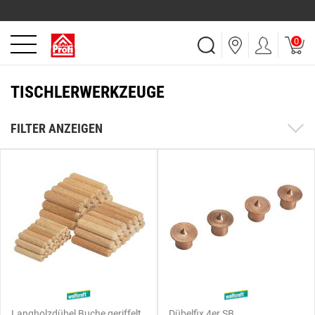
0
TISCHLERWERKZEUGE
FILTER ANZEIGEN
Langholzdübel Buche geriffelt
Dübelfix 4er SB