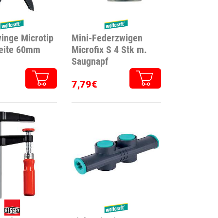
inge Microtip
Mini-Federzwigen
eite 60mm
Microfix S 4 Stk m.
Saugnapf
7,79€