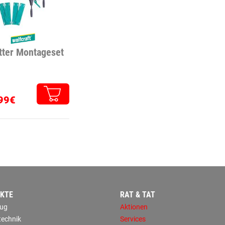
tter Montageset
99€
KTE
RAT & TAT
ug
Aktionen
technik
Services