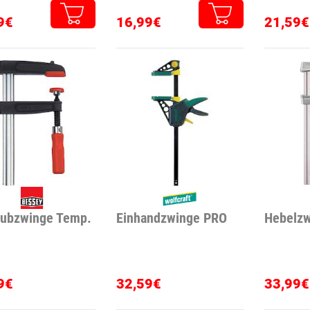
9€
16,99€
21,59€
aubzwinge Temp.
Einhandzwinge PRO
Hebelzw
9€
32,59€
33,99€