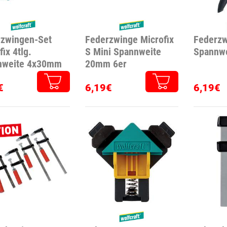
rzwingen-Set
Federzwinge Microfix
Federzw
fix 4tlg.
S Mini Spannweite
Spannw
nweite 4x30mm
20mm 6er
€
6,19€
6,19€