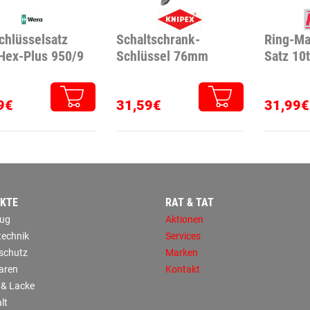
schlüsselsatz
Schaltschrank-
Ring-Ma
 Hex-Plus 950/9
Schlüssel 76mm
Satz 10t
9€
31,59€
31,99€
KTE
RAT & TAT
ug
Aktionen
technik
Services
sschutz
Marken
aren
Kontakt
 & Lacke
lt