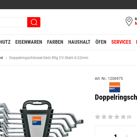
M
HUTZ
EISENWAREN
FARBEN
HAUSHALT
ÖFEN
SERVICES
el
Doppelringschlüssel-Satz 8tlg CV-Stahl 6-22mm
Art. Nr.: 1206975
Doppelringsch
(0)