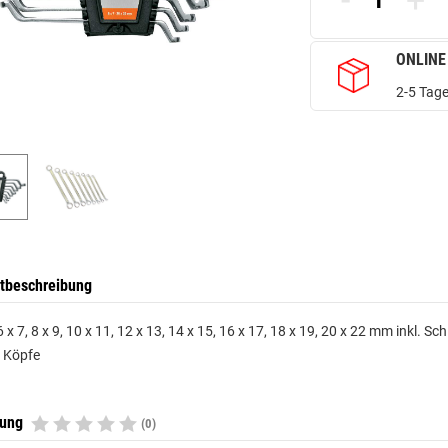
-
+
ONLINE
2-5 Tage
tbeschreibung
 6 x 7, 8 x 9, 10 x 11, 12 x 13, 14 x 15, 16 x 17, 18 x 19, 20 x 22 mm inkl.
e Köpfe
tung
(0)