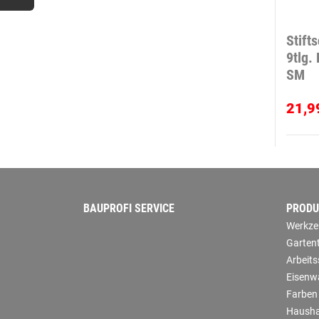
Stift
9tlg.
SM
21,9
BAUPROFI SERVICE
PRODU
Werkze
Garten
Arbeit
Eisenw
Farben
Hausha