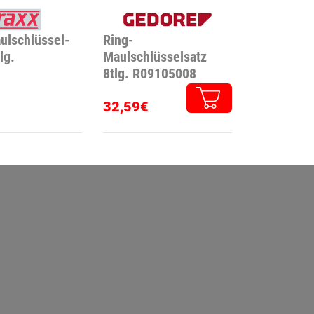
ulschlüssel-
Ring-
lg.
Maulschlüsselsatz
8tlg. R09105008
32,59€