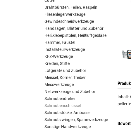
Cutter
Drahtbürsten, Feilen, Raspeln
Fliesenlegerwerkzeuge
Gewindeschneidwerkzeuge
Handsägen, Blätter und Zubehör
Heißklebepistolen, Heißluftgebläse
Hämmer, Fäustel
Installateurwerkzeuge
KFZ-Werkzeuge
Kreiden, Stifte
Lötgeräte und Zubehör
Meissel, Körner, Treiber
Produk
Messwerkzeuge
Nietwerkzeuge und Zubehör
Inhalt:
Schraubendreher
poliert
Schraubenschlüssel
Schraubstöcke, Ambosse
Schraubzwingen, Spannwerkzeuge
Bewer
Sonstige Handwerkzeuge