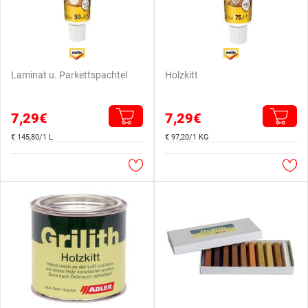
Laminat u. Parkettspachtel
Holzkitt
7,29€
7,29€
€ 145,80/1 L
€ 97,20/1 KG