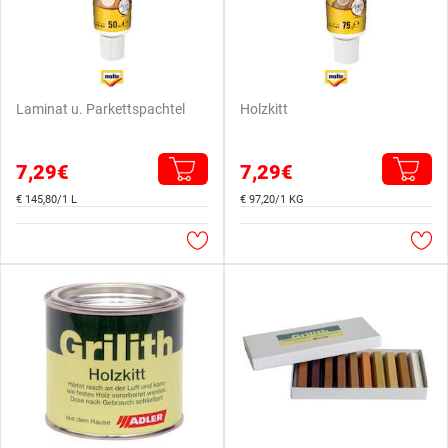
Laminat u. Parkettspachtel
Holzkitt
7,29€
7,29€
€ 145,80/1 L
€ 97,20/1 KG